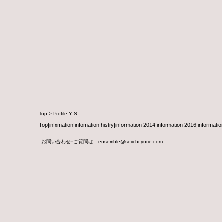
Top
>
Profile Y S
Top
|
infomation
|
infomation histry
|
information 2014
|
information 2016
|
informatio
お問い合わせ･ご質問は ensemble@seiichi-yurie.com