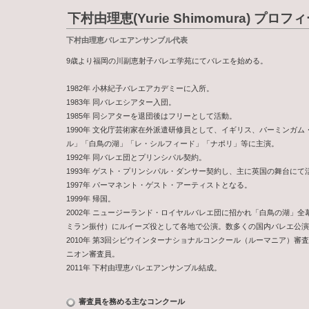
下村由理恵(Yurie Shimomura) プロフ
下村由理恵バレエアンサンブル代表
9歳より福岡の川副恵射子バレエ学苑にてバレエを始める。
1982年 小林紀子バレエアカデミーに入所。
1983年 同バレエシアター入団。
1985年 同シアターを退団後はフリーとして活動。
1990年 文化庁芸術家在外派遣研修員として、イギリス、バーミンガ
ル」「白鳥の湖」「レ・シルフィード」「ナポリ」等に主演。
1992年 同バレエ団とプリンシパル契約。
1993年 ゲスト・プリンシパル・ダンサー契約し、主に英国の舞台に
1997年 パーマネント・ゲスト・アーティストとなる。
1999年 帰国。
2002年 ニュージーランド・ロイヤルバレエ団に招かれ「白鳥の湖」全
ミラン振付）にルイーズ役として各地で公演。数多くの国内バレエ公演
2010年 第3回シビウインターナショナルコンクール（ルーマニア）
ニオン審査員。
2011年 下村由理恵バレエアンサンブル結成。
審査員を務める主なコンクール