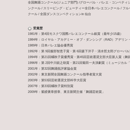
全国舞踊コンクール(ジュニア部門) /グローバル・バレエ・コンペティション
ンクール / スリーピング・ビューティー全日本バレエコンクール / フル
クール / 全国ダンスコンペティションin 仙台
受賞歴
1981年：第4回モスクワ国際バレエコンクール銀賞（最年少15歳）
1984年：ロイヤル・アカデミー・オブ・ダンシング（RAD）アデリン
1989年：日本バレエ協会優秀賞
1992年：第 9回服部智恵子賞・第 6回森下洋子・清水哲太郎グローバル
1994年：第21回橘秋子賞優秀賞・第45回芸術選奨文部大臣新人賞（舞
1996年：第 2回中川鋭之助賞・第21回菊田一夫演劇賞（ミュージカ
2001年：第32回舞踊批評家協会賞
2002年：東京新聞全国舞踊コンクール指導者賞大賞
2003年：第53回芸術選奨文部科学大臣賞
2007年：第33回橘秋子賞特別賞
2009年：紫綬褒章授章、東京新聞主催「舞踊芸術賞」