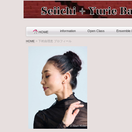
information
Open Class
Ensemble
HOME
HOME
>
下村由理恵 プロフィール